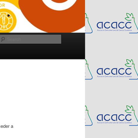
Search
ceder a
y