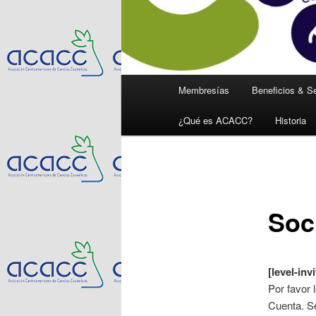
Main
Membresías
Beneficios & Se
menu
¿Qué es ACACC?
Historia
Soc
[level-in
Por favor 
Cuenta. S