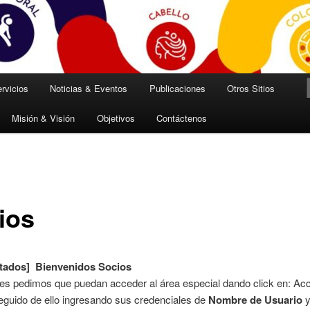
rvicios
Noticias & Eventos
Publicaciones
Otros Sitios
Misión & Visión
Objetivos
Contáctenos
ios
vitados] Bienvenidos Socios
les pedimos que puedan acceder al área especial dando click en: Ac
eguido de ello ingresando sus credenciales de
Nombre de Usuario